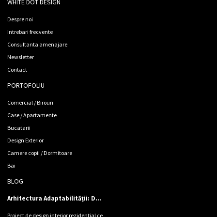
WHITE DOT DESIGN
Despre noi
Intrebari frecvente
Consultanta amenajare
Newsletter
Contact
PORTOFOLIU
Comercial / Birouri
Case / Apartamente
Bucatarii
Design Exterior
Camere copii / Dormitoare
Bai
BLOG
Arhitectura Adaptabilității: Design de locuință pentru Cinci Personalități
Proiect de design interior rezidențial ce