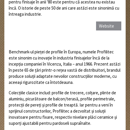
pentru finisaje în anii '80 este pentru că acestea nu existau
încă. O istorie de peste 50 de ani care astăzi este sinonimă cu
întreaga industrie.
Website
1
2
3
4
5
6
7
8
Benchmark-ul pieței de profile în Europa, numele Profilitec
este sinonim cu inovație în industria finisajelor încă de la
incepția companiei în Vicenza, Italia – anul 1966. Prezent astăzi
în peste 65 de țări printr-o rețea vastă de distribuitori, brandul
produce soluții adaptate nevoilor construcțiilor moderne, cu
aceeași rigurozitate ca întotdeauna.
Colecțiile clasice includ: profile de trecere, colțare, plinte de
aluminiu, picurătoare de balcon/terasă, profile perimetrale,
protecții de pereți și profile de treaptă. Iar pentru a veni în
sprijinul constructorilor, Profilitec a dezvoltat și soluții
inovatoare pentru fixare, respectiv nivelare plăci ceramice și
suporți ajustabili pentru pardoseli supraînalte.