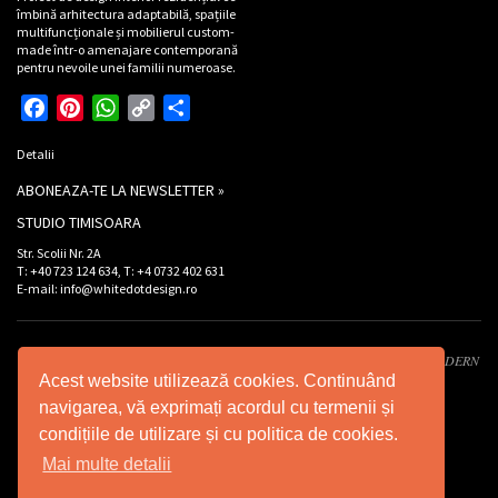
îmbină arhitectura adaptabilă, spațiile
multifuncționale și mobilierul custom-
made într-o amenajare contemporană
pentru nevoile unei familii numeroase.
Facebook
Pinterest
WhatsApp
Copy
Partajează
Link
Detalii
ABONEAZA-TE LA NEWSLETTER »
STUDIO TIMISOARA
Str. Scolii Nr. 2A
T: +40 723 124 634, T: +4 0732 402 631
E-mail: info@whitedotdesign.ro
Developed by XWS -
Xtreme WEB Services
. Design by
Graffco
. © 2026 INT MODERN
Acest website utilizează cookies. Continuând
DESIGN SRL - Toate drepturile rezervate.
navigarea, vă exprimați acordul cu termenii și
condițiile de utilizare și cu politica de cookies.
Mai multe detalii