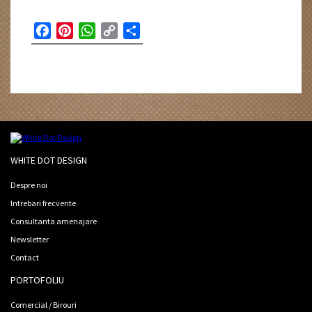
Facebook
Pinterest
WhatsApp
Copy
Partajează
Link
WHITE DOT DESIGN
Despre noi
Intrebari frecvente
Consultanta amenajare
Newsletter
Contact
PORTOFOLIU
Comercial / Birouri