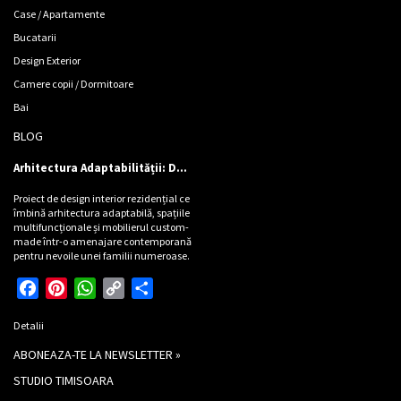
Case / Apartamente
Bucatarii
Design Exterior
Camere copii / Dormitoare
Bai
BLOG
Arhitectura Adaptabilității: Design de locuință pentru Cinci Personalități
Proiect de design interior rezidențial ce
îmbină arhitectura adaptabilă, spațiile
multifuncționale și mobilierul custom-
made într-o amenajare contemporană
pentru nevoile unei familii numeroase.
Facebook
Pinterest
WhatsApp
Copy
Partajează
Link
Detalii
ABONEAZA-TE LA NEWSLETTER »
STUDIO TIMISOARA