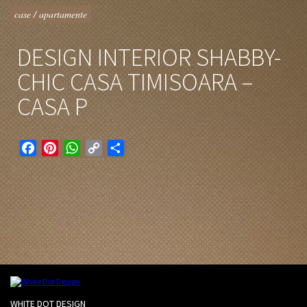
case / apartamente
DESIGN INTERIOR SHABBY-
CHIC CASA TIMISOARA –
CASA P
Facebook
Pinterest
WhatsApp
Copy
Partajează
Link
WHITE DOT DESIGN