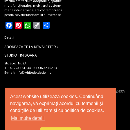
îmbină arhitectura adaptabilă, spațiile
multifuncționale și mobilierul custom-
made într-o amenajare contemporană
pentru nevoile unei familii numeroase.
Facebook
Pinterest
WhatsApp
Copy
Partajează
Link
Detalii
ABONEAZA-TE LA NEWSLETTER »
STUDIO TIMISOARA
Str. Scolii Nr. 2A
T: +40 723 124 634, T: +4 0732 402 631
E-mail: info@whitedotdesign.ro
Developed by XWS -
Xtreme WEB Services
. Design by
Graffco
. © 2026 INT MODERN
Acest website utilizează cookies. Continuând
DESIGN SRL - Toate drepturile rezervate.
navigarea, vă exprimați acordul cu termenii și
condițiile de utilizare și cu politica de cookies.
Mai multe detalii