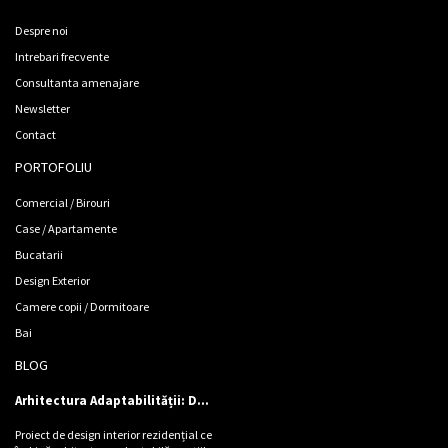
Despre noi
Intrebari frecvente
Consultanta amenajare
Newsletter
Contact
PORTOFOLIU
Comercial / Birouri
Case / Apartamente
Bucatarii
Design Exterior
Camere copii / Dormitoare
Bai
BLOG
Arhitectura Adaptabilității: Design de locuință pentru Cinci Personalități
Proiect de design interior rezidențial ce