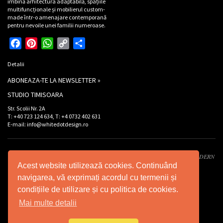
îmbină arhitectura adaptabilă, spațiile
multifuncționale și mobilierul custom-
made într-o amenajare contemporană
pentru nevoile unei familii numeroase.
Facebook
Pinterest
WhatsApp
Copy
Partajează
Link
Detalii
ABONEAZA-TE LA NEWSLETTER »
STUDIO TIMISOARA
Str. Scolii Nr. 2A
T: +40 723 124 634, T: +4 0732 402 631
E-mail: info@whitedotdesign.ro
Developed by XWS -
Xtreme WEB Services
. Design by
Graffco
. © 2026 INT MODERN
Acest website utilizează cookies. Continuând
DESIGN SRL - Toate drepturile rezervate.
navigarea, vă exprimați acordul cu termenii și
condițiile de utilizare și cu politica de cookies.
Mai multe detalii