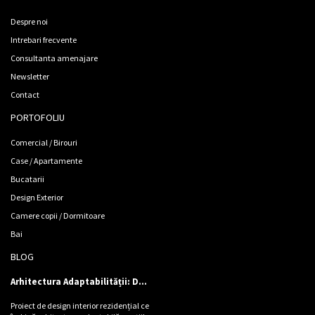
Despre noi
Intrebari frecvente
Consultanta amenajare
Newsletter
Contact
PORTOFOLIU
Comercial / Birouri
Case / Apartamente
Bucatarii
Design Exterior
Camere copii / Dormitoare
Bai
BLOG
Arhitectura Adaptabilității: Design de locuință pentru Cinci Personalități
Proiect de design interior rezidențial ce