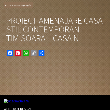
case / apartamente
PROIECT AMENAJARE CASA
STIL CONTEMPORAN
TIMISOARA – CASA N
Facebook
Pinterest
WhatsApp
Copy
Partajează
Link
WHITE DOT DESIGN