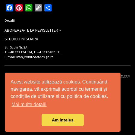
Facebook
Pinterest
WhatsApp
Copy
Partajează
Link
Detalii
ABONEAZA-TE LA NEWSLETTER »
STUDIO TIMISOARA
Str. Scolii Nr. 2A
T: +40 723 124 634, T: +4 0732 402 631
E-mail: info@whitedotdesign.ro
Developed by XWS -
Xtreme WEB Services
. Design by
Graffco
. © 2026 INT MODERN
Acest website utilizează cookies. Continuând
DESIGN SRL - Toate drepturile rezervate.
navigarea, vă exprimați acordul cu termenii și
condițiile de utilizare și cu politica de cookies.
Mai multe detalii
Am inteles