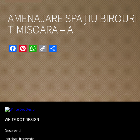
AMENAJARE SPAȚIU BIROURI
TIMISOARA – A
Facebook
Pinterest
WhatsApp
Copy
Partajează
Link
WHITE DOT DESIGN
Despre noi
Intrebari frecvente