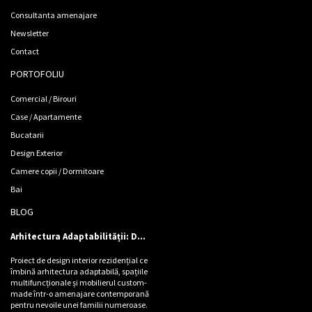
Consultanta amenajare
Newsletter
Contact
PORTOFOLIU
Comercial / Birouri
Case / Apartamente
Bucatarii
Design Exterior
Camere copii / Dormitoare
Bai
BLOG
Arhitectura Adaptabilității: Design de locuință pentru Cinci Personalități
Proiect de design interior rezidențial ce
îmbină arhitectura adaptabilă, spațiile
multifuncționale și mobilierul custom-
made într-o amenajare contemporană
pentru nevoile unei familii numeroase.