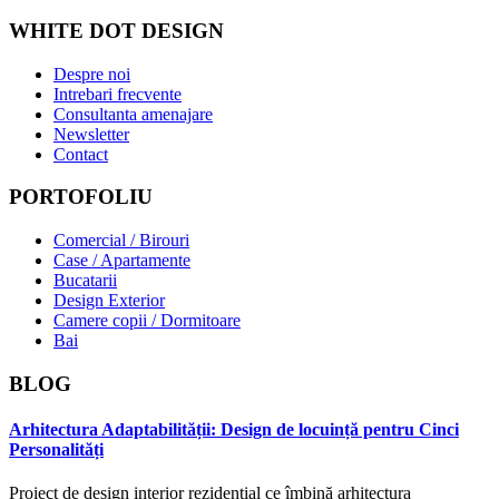
WHITE DOT DESIGN
Despre noi
Intrebari frecvente
Consultanta amenajare
Newsletter
Contact
PORTOFOLIU
Comercial / Birouri
Case / Apartamente
Bucatarii
Design Exterior
Camere copii / Dormitoare
Bai
BLOG
Arhitectura Adaptabilității: Design de locuință pentru Cinci
Personalități
Proiect de design interior rezidențial ce îmbină arhitectura