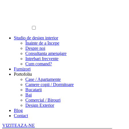
Studio de design interior
Înainte de a începe
Despre noi
Consultanta amenajare
Intrebari frecvente
Cum comand?
Furnizori
Portofoliu
Case / Apartamente
Camere copii / Dormitoare
Bucatarii
Bai
Comercial / Birouri
Design Exterior
Blog
Contact
VIZITEAZA-NE