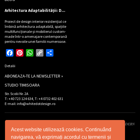
Arhitectura Adaptabilității: Design de locuință pentru Cinci Personalități
Proiect de design interior rezidențial ce
îmbină arhitectura adaptabilă, spațiile
multifuncționale și mobilierul custom-
made într-o amenajare contemporană
pentru nevoile unei familii numeroase.
Facebook
Pinterest
WhatsApp
Copy
Partajează
Link
Detalii
ABONEAZA-TE LA NEWSLETTER »
STUDIO TIMISOARA
Str. Scolii Nr. 2A
T: +40 723 124 634, T: +4 0732 402 631
E-mail: info@whitedotdesign.ro
Developed by XWS -
Xtreme WEB Services
. Design by
Graffco
. © 2026 INT MODERN
Acest website utilizează cookies. Continuând
DESIGN SRL - Toate drepturile rezervate.
navigarea, vă exprimați acordul cu termenii și