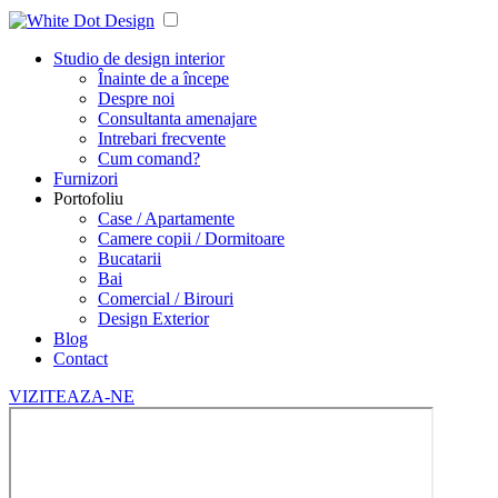
Studio de design interior
Înainte de a începe
Despre noi
Consultanta amenajare
Intrebari frecvente
Cum comand?
Furnizori
Portofoliu
Case / Apartamente
Camere copii / Dormitoare
Bucatarii
Bai
Comercial / Birouri
Design Exterior
Blog
Contact
VIZITEAZA-NE