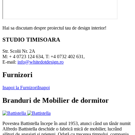
Hai sa discutam despre proiectul tau de design interior!
STUDIO TIMISOARA
Str. Scolii Nr. 2A
M: + 4 0723 124 634, T: +4 0732 402 631,
E-mail:
info@whitedotdesign.ro
Furnizori
Inapoi la Furnizori
Inapoi
Branduri de Mobilier de dormitor
Povestea Battistella începe în anul 1953, atunci când un tânăr numit
Alfredo Battistella deschide o fabrică mică de mobilier, lucrând
alături de angajați și prieteni. Odată cu trecerea timpului, compania