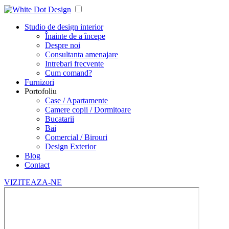
Studio de design interior
Înainte de a începe
Despre noi
Consultanta amenajare
Intrebari frecvente
Cum comand?
Furnizori
Portofoliu
Case / Apartamente
Camere copii / Dormitoare
Bucatarii
Bai
Comercial / Birouri
Design Exterior
Blog
Contact
VIZITEAZA-NE