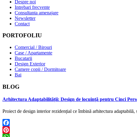
Despre noi
Intrebari frecvente
Consultanta amenajare
Newsletter
Contact
PORTOFOLIU
Comercial / Birouri
Case / Apartamente
Bucatarii
Design Exterior
Camere copii / Dormitoare
Bai
BLOG
Arhitectura Adaptabilității: Design de locuință pentru Cinci Perso
Proiect de design interior rezidențial ce îmbină arhitectura adaptabil
Facebook