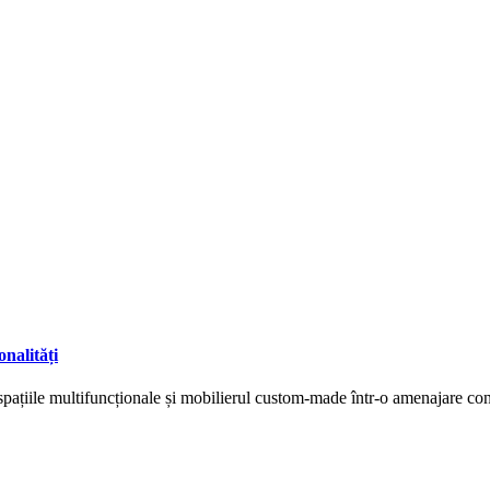
nalități
ă, spațiile multifuncționale și mobilierul custom-made într-o amenajare 