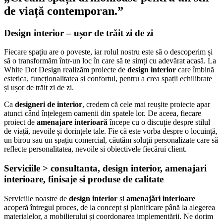
de viață contemporan.”
Design interior – ușor de trăit zi de zi
Fiecare spațiu are o poveste, iar rolul nostru este să o descoperim și
să o transformăm într-un loc în care să te simți cu adevărat acasă. La
White Dot Design realizăm proiecte de
design interior
care îmbină
estetica, funcționalitatea și confortul, pentru a crea spații echilibrate
și ușor de trăit zi de zi.
Ca
designeri de interior
, credem că cele mai reușite proiecte apar
atunci când înțelegem oamenii din spatele lor. De aceea, fiecare
proiect de
amenajare interioară
începe cu o discuție despre stilul
de viață, nevoile și dorințele tale. Fie că este vorba despre o locuință,
un birou sau un spațiu comercial, căutăm soluții personalizate care să
reflecte personalitatea, nevoile si obiectivele fiecărui client.
Serviciile > consultanta, design interior, amenajari
interioare, finisaje si produse de calitate
Serviciile noastre de
design interior
și
amenajări interioare
acoperă întregul proces, de la concept și planificare până la alegerea
materialelor, a mobilierului și coordonarea implementării. Ne dorim