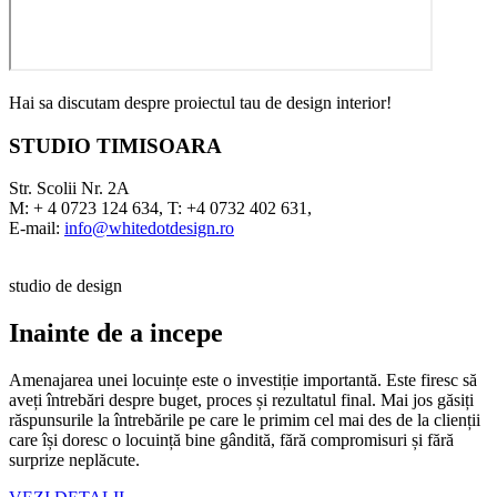
Hai sa discutam despre proiectul tau de design interior!
STUDIO TIMISOARA
Str. Scolii Nr. 2A
M: + 4 0723 124 634, T: +4 0732 402 631,
E-mail:
info@whitedotdesign.ro
studio de design
Inainte de a incepe
Amenajarea unei locuințe este o investiție importantă. Este firesc să
aveți întrebări despre buget, proces și rezultatul final. Mai jos găsiți
răspunsurile la întrebările pe care le primim cel mai des de la clienții
care își doresc o locuință bine gândită, fără compromisuri și fără
surprize neplăcute.