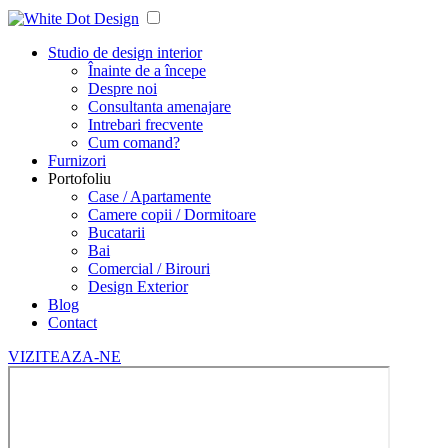
Studio de design interior
Înainte de a începe
Despre noi
Consultanta amenajare
Intrebari frecvente
Cum comand?
Furnizori
Portofoliu
Case / Apartamente
Camere copii / Dormitoare
Bucatarii
Bai
Comercial / Birouri
Design Exterior
Blog
Contact
VIZITEAZA-NE