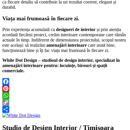
ca fiecare detaliu să contribuie la un rezultat coerent, elegant și
durabil.
Viața mai frumoasă în fiecare zi.
Prin experiența acumulată ca
designeri de interior
și prin atenția
acordată fiecărui proiect, creăm interioare contemporane care rămân
actuale în timp. Indiferent de dimensiunea proiectului, scopul nostru
este același: să realizăm
amenajări interioare
care arată bine,
funcționează bine și îți fac viața mai frumoasă în fiecare zi.
White Dot Design – studioul de design interior, specializat în
amenajări interioare pentru: locuințe, birouri și spații
comerciale.
Facebook
Pinterest
WhatsApp
Copy
Link
Partajează
Studio de Design Interior / Timisoara