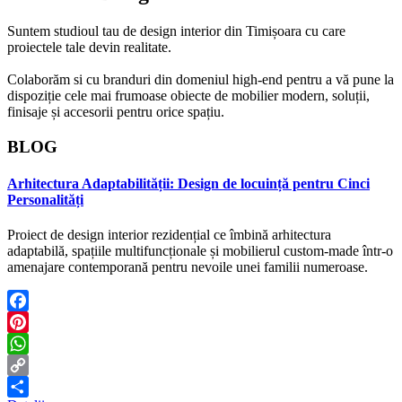
Suntem studioul tau de design interior din Timișoara cu care
proiectele tale devin realitate.
Colaborăm si cu branduri din domeniul high-end pentru a vă pune la
dispoziție cele mai frumoase obiecte de mobilier modern, soluții,
finisaje și accesorii pentru orice spațiu.
BLOG
Arhitectura Adaptabilității: Design de locuință pentru Cinci
Personalități
Proiect de design interior rezidențial ce îmbină arhitectura
adaptabilă, spațiile multifuncționale și mobilierul custom-made într-o
amenajare contemporană pentru nevoile unei familii numeroase.
Facebook
Pinterest
WhatsApp
Copy