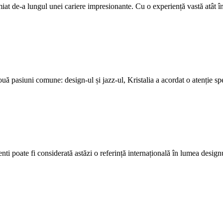
e-a lungul unei cariere impresionante. Cu o experiență vastă atât în Ital
 două pasiuni comune: design-ul și jazz-ul, Kristalia a acordat o atenție s
i poate fi considerată astăzi o referință internațională în lumea designu