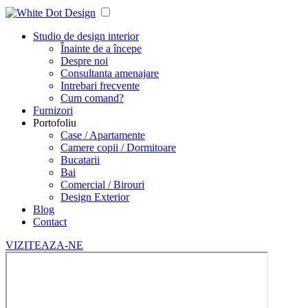
Studio de design interior
Înainte de a începe
Despre noi
Consultanta amenajare
Intrebari frecvente
Cum comand?
Furnizori
Portofoliu
Case / Apartamente
Camere copii / Dormitoare
Bucatarii
Bai
Comercial / Birouri
Design Exterior
Blog
Contact
VIZITEAZA-NE