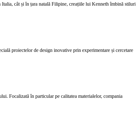
ia, cât și în țara natală Filipine, creațiile lui Kenneth îmbină stiluri
pecială proiectelor de design inovative prin experimentare și cercetare
lui. Focalizată în particular pe calitatea materialelor, compania