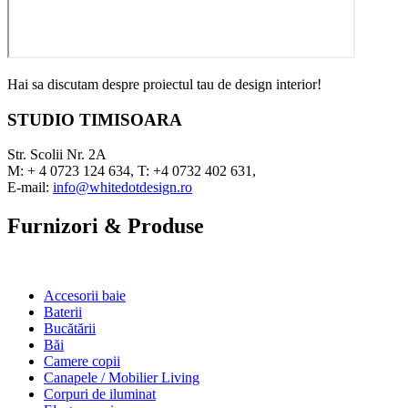
Hai sa discutam despre proiectul tau de design interior!
STUDIO TIMISOARA
Str. Scolii Nr. 2A
M: + 4 0723 124 634, T: +4 0732 402 631,
E-mail:
info@whitedotdesign.ro
Furnizori & Produse
Accesorii baie
Baterii
Bucătării
Băi
Camere copii
Canapele / Mobilier Living
Corpuri de iluminat