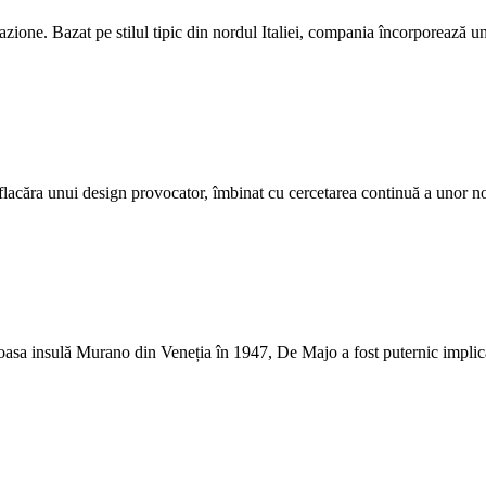
nazione. Bazat pe stilul tipic din nordul Italiei, compania încorporează un
flacăra unui design provocator, îmbinat cu cercetarea continuă a unor no
oasa insulă Murano din Veneția în 1947, De Majo a fost puternic implicată