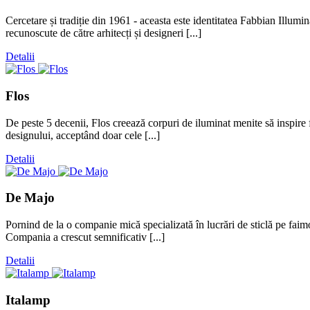
Cercetare și tradiție din 1961 - aceasta este identitatea Fabbian Illumi
recunoscute de către arhitecți și designeri [...]
Detalii
Flos
De peste 5 decenii, Flos creează corpuri de iluminat menite să inspire 
designului, acceptând doar cele [...]
Detalii
De Majo
Pornind de la o companie mică specializată în lucrări de sticlă pe faim
Compania a crescut semnificativ [...]
Detalii
Italamp