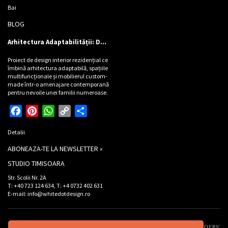
Bai
BLOG
Arhitectura Adaptabilității: Design de locuință pentru Cinci Personalități
Proiect de design interior rezidențial ce
îmbină arhitectura adaptabilă, spațiile
multifuncționale și mobilierul custom-
made într-o amenajare contemporană
pentru nevoile unei familii numeroase.
Facebook
Pinterest
WhatsApp
Copy
Partajează
Link
Detalii
ABONEAZA-TE LA NEWSLETTER »
STUDIO TIMISOARA
Str. Scolii Nr. 2A
T: +40 723 124 634, T: +4 0732 402 631
E-mail: info@whitedotdesign.ro
Developed by XWS -
Xtreme WEB Services
. Design by
Graffco
. © 2026 INT MODERN