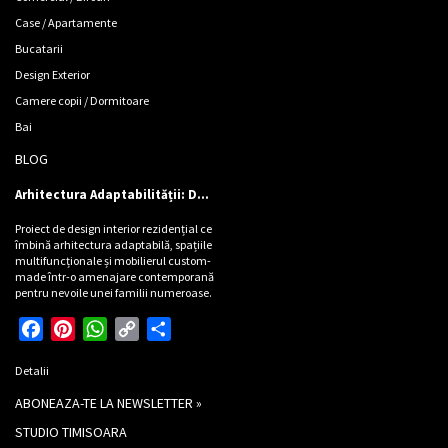
Case / Apartamente
Bucatarii
Design Exterior
Camere copii / Dormitoare
Bai
BLOG
Arhitectura Adaptabilității: Design de locuință pentru Cinci Personalități
Proiect de design interior rezidențial ce
îmbină arhitectura adaptabilă, spațiile
multifuncționale și mobilierul custom-
made într-o amenajare contemporană
pentru nevoile unei familii numeroase.
Facebook
Pinterest
WhatsApp
Copy
Partajează
Link
Detalii
ABONEAZA-TE LA NEWSLETTER »
STUDIO TIMISOARA