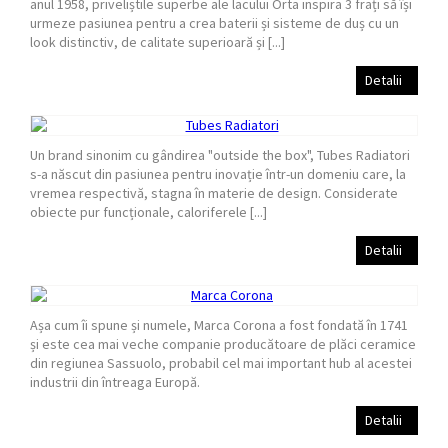
anul 1958, priveliștile superbe ale lacului Orta inspira 3 frați să își
urmeze pasiunea pentru a crea baterii și sisteme de duș cu un
look distinctiv, de calitate superioară și [...]
Detalii
Un brand sinonim cu gândirea "outside the box", Tubes Radiatori
s-a născut din pasiunea pentru inovație într-un domeniu care, la
vremea respectivă, stagna în materie de design. Considerate
obiecte pur funcționale, caloriferele [...]
Detalii
Așa cum îi spune și numele, Marca Corona a fost fondată în 1741
și este cea mai veche companie producătoare de plăci ceramice
din regiunea Sassuolo, probabil cel mai important hub al acestei
industrii din întreaga Europă.
Detalii