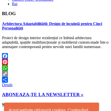
Bai
BLOG
Arhitectura Adaptabilității: Design de locuință pentru Cinci
Personalități
Proiect de design interior rezidențial ce îmbină arhitectura
adaptabilă, spațiile multifuncționale și mobilierul custom-made într-o
amenajare contemporană pentru nevoile unei familii numeroase.
Facebook
Pinterest
WhatsApp
Copy
Detalii
Link
Partajează
ABONEAZA-TE LA NEWSLETTER »
STUDIO TIMISOARA
Acest website utilizează cookies. Continuând