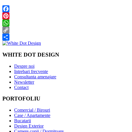
Facebook
Pinterest
WhatsApp
Copy
Link
Partajează
WHITE DOT DESIGN
Despre noi
Intrebari frecvente
Consultanta amenajare
Newsletter
Contact
PORTOFOLIU
Comercial / Birouri
Case / Apartamente
Bucatarii
Design Exterior
Camere copii / Dormitoare