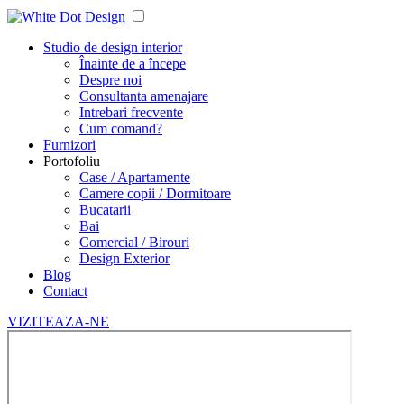
Studio de design interior
Înainte de a începe
Despre noi
Consultanta amenajare
Intrebari frecvente
Cum comand?
Furnizori
Portofoliu
Case / Apartamente
Camere copii / Dormitoare
Bucatarii
Bai
Comercial / Birouri
Design Exterior
Blog
Contact
VIZITEAZA-NE