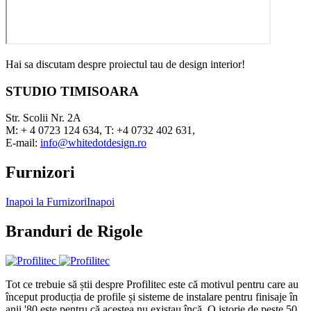
Hai sa discutam despre proiectul tau de design interior!
STUDIO TIMISOARA
Str. Scolii Nr. 2A
M: + 4 0723 124 634, T: +4 0732 402 631,
E-mail:
info@whitedotdesign.ro
Furnizori
Inapoi la Furnizori
Inapoi
Branduri de Rigole
Tot ce trebuie să știi despre Profilitec este că motivul pentru care au
început producția de profile și sisteme de instalare pentru finisaje în
anii '80 este pentru că acestea nu existau încă. O istorie de peste 50