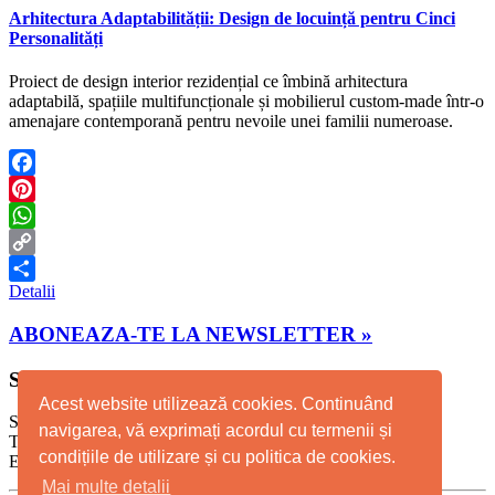
Arhitectura Adaptabilității: Design de locuință pentru Cinci
Personalități
Proiect de design interior rezidențial ce îmbină arhitectura
adaptabilă, spațiile multifuncționale și mobilierul custom-made într-o
amenajare contemporană pentru nevoile unei familii numeroase.
Facebook
Pinterest
WhatsApp
Copy
Detalii
Link
Partajează
ABONEAZA-TE LA NEWSLETTER »
STUDIO TIMISOARA
Acest website utilizează cookies. Continuând
Str. Scolii Nr. 2A
navigarea, vă exprimați acordul cu termenii și
T: +40 723 124 634, T: +4 0732 402 631
condițiile de utilizare și cu politica de cookies.
E-mail: info@whitedotdesign.ro
Mai multe detalii