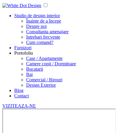
Studio de design interior
Înainte de a începe
Despre noi
Consultanta amenajare
Intrebari frecvente
Cum comand?
Furnizori
Portofoliu
Case / Apartamente
Camere copii / Dormitoare
Bucatarii
Bai
Comercial / Birouri
Design Exterior
Blog
Contact
VIZITEAZA-NE