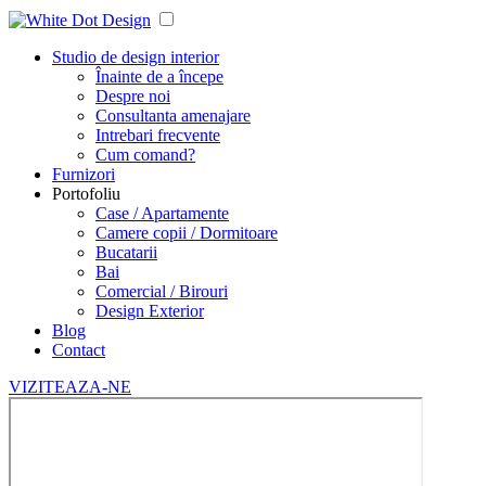
Studio de design interior
Înainte de a începe
Despre noi
Consultanta amenajare
Intrebari frecvente
Cum comand?
Furnizori
Portofoliu
Case / Apartamente
Camere copii / Dormitoare
Bucatarii
Bai
Comercial / Birouri
Design Exterior
Blog
Contact
VIZITEAZA-NE