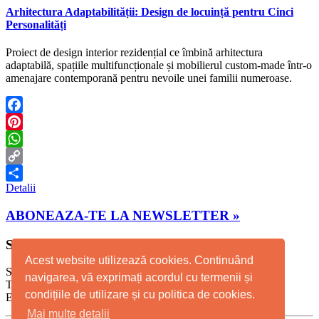
Arhitectura Adaptabilității: Design de locuință pentru Cinci
Personalități
Proiect de design interior rezidențial ce îmbină arhitectura
adaptabilă, spațiile multifuncționale și mobilierul custom-made într-o
amenajare contemporană pentru nevoile unei familii numeroase.
Facebook
Pinterest
WhatsApp
Copy
Detalii
Link
Partajează
ABONEAZA-TE LA NEWSLETTER »
STUDIO TIMISOARA
Acest website utilizează cookies. Continuând
Str. Scolii Nr. 2A
navigarea, vă exprimați acordul cu termenii și
T: +40 723 124 634, T: +4 0732 402 631
condițiile de utilizare și cu politica de cookies.
E-mail: info@whitedotdesign.ro
Mai multe detalii