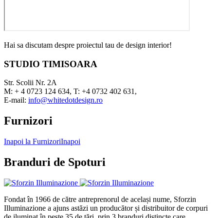
Hai sa discutam despre proiectul tau de design interior!
STUDIO TIMISOARA
Str. Scolii Nr. 2A
M: + 4 0723 124 634, T: +4 0732 402 631,
E-mail:
info@whitedotdesign.ro
Furnizori
Inapoi la Furnizori
Inapoi
Branduri de Spoturi
Fondat în 1966 de către antreprenorul de același nume, Sforzin
Illuminazione a ajuns astăzi un producător și distribuitor de corpuri
de iluminat în peste 35 de țări, prin 3 branduri distincte care