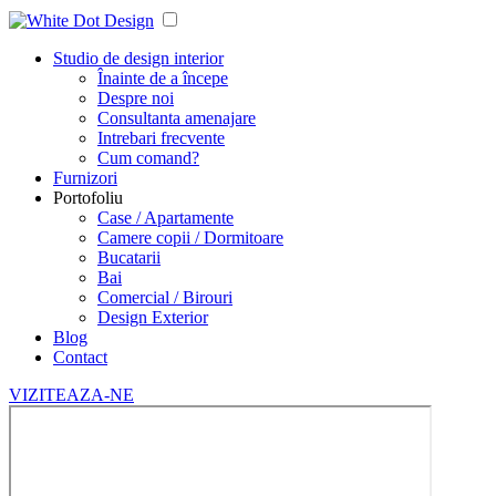
Studio de design interior
Înainte de a începe
Despre noi
Consultanta amenajare
Intrebari frecvente
Cum comand?
Furnizori
Portofoliu
Case / Apartamente
Camere copii / Dormitoare
Bucatarii
Bai
Comercial / Birouri
Design Exterior
Blog
Contact
VIZITEAZA-NE