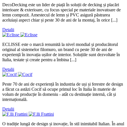
DecoDecking este un lider de piață în soluții de decking și placări
interioare & exterioare, cu focus special pe materiale inovatoare de
lemn compozit. Amestecul de lemn și PVC asigură păstrarea
aceluiași aspect chiar și peste 30 de ani de la montaj, în orice [...]
Detalii
ECLISSE este o marcă renumită la nivel mondial și producătorul
original al sistemelor filomuro, un brand cu peste 30 de ani de
experiență în inovația ușilor de interior. Soluțiile sunt dezvoltate în
Italia, testate și create pentru a îmbina [...]
Detalii
Peste 70 de ani de experiență în industria de uși și ferestre de design
a făcut ca astăzi Cocif să ocupe primul loc în Italia în materie de
volum de producție în domeniu - atât cu destinație internă, cât și
internațională.
Detalii
O tradiție lungă de design și inovație, în stil inimitabil Italian. În anul