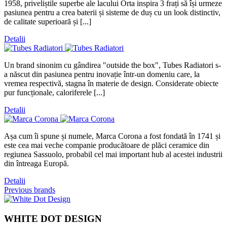
1958, priveliștile superbe ale lacului Orta inspira 3 frați să își urmeze
pasiunea pentru a crea baterii și sisteme de duș cu un look distinctiv,
de calitate superioară și [...]
Detalii
Un brand sinonim cu gândirea "outside the box", Tubes Radiatori s-
a născut din pasiunea pentru inovație într-un domeniu care, la
vremea respectivă, stagna în materie de design. Considerate obiecte
pur funcționale, caloriferele [...]
Detalii
Așa cum îi spune și numele, Marca Corona a fost fondată în 1741 și
este cea mai veche companie producătoare de plăci ceramice din
regiunea Sassuolo, probabil cel mai important hub al acestei industrii
din întreaga Europă.
Detalii
Previous brands
WHITE DOT DESIGN