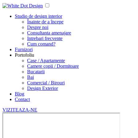
Studio de design interior
Înainte de a începe
Despre noi
Consultanta amenajare
Intrebari frecvente
Cum comand?
Furnizori
Portofoliu
Case / Apartamente
Camere copii / Dormitoare
Bucatarii
Bai
Comercial / Birouri
Design Exterior
Blog
Contact
VIZITEAZA-NE