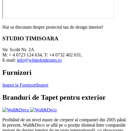
Hai sa discutam despre proiectul tau de design interior!
STUDIO TIMISOARA
Str. Scolii Nr. 2A
M: + 4 0723 124 634, T: +4 0732 402 631,
E-mail:
info@whitedotdesign.ro
Furnizori
Inapoi la Furnizori
Inapoi
Branduri de Tapet pentru exterior
Profitând de un nivel masiv de creștere al companiei din 2005 până
în prezent, Wall&Deco se află pe o poziție distinsă între companiile
majore de design interior de pe piața internațională, cu showroom-