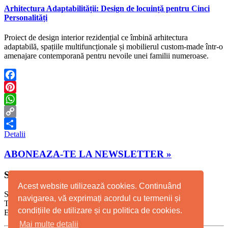
Arhitectura Adaptabilității: Design de locuință pentru Cinci
Personalități
Proiect de design interior rezidențial ce îmbină arhitectura
adaptabilă, spațiile multifuncționale și mobilierul custom-made într-o
amenajare contemporană pentru nevoile unei familii numeroase.
Facebook
Pinterest
WhatsApp
Copy
Detalii
Link
Partajează
ABONEAZA-TE LA NEWSLETTER »
STUDIO TIMISOARA
Acest website utilizează cookies. Continuând
Str. Scolii Nr. 2A
navigarea, vă exprimați acordul cu termenii și
T: +40 723 124 634, T: +4 0732 402 631
condițiile de utilizare și cu politica de cookies.
E-mail: info@whitedotdesign.ro
Mai multe detalii